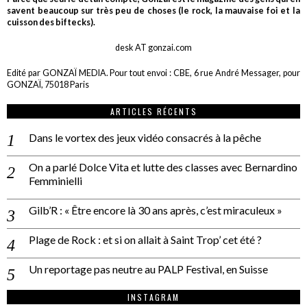
savent beaucoup sur très peu de choses (le rock, la mauvaise foi et la
cuisson des biftecks).
desk AT gonzai.com
Edité par GONZAÏ MEDIA. Pour tout envoi : CBE, 6 rue André Messager, pour
GONZAÏ, 75018 Paris
ARTICLES RÉCENTS
Dans le vortex des jeux vidéo consacrés à la pêche
On a parlé Dolce Vita et lutte des classes avec Bernardino
Femminielli
Gilb’R : « Être encore là 30 ans après, c’est miraculeux »
Plage de Rock : et si on allait à Saint Trop’ cet été ?
Un reportage pas neutre au PALP Festival, en Suisse
INSTAGRAM