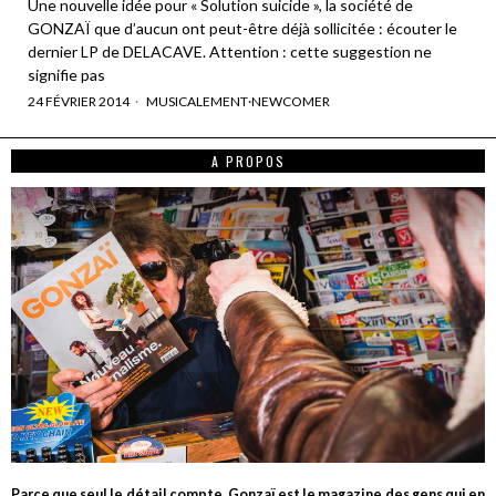
Une nouvelle idée pour « Solution suicide », la société de
GONZAÏ que d’aucun ont peut-être déjà sollicitée : écouter le
dernier LP de DELACAVE. Attention : cette suggestion ne
signifie pas
24 FÉVRIER 2014
MUSICALEMENT
·
NEWCOMER
A PROPOS
Parce que seul le détail compte, Gonzaï est le magazine des gens qui en