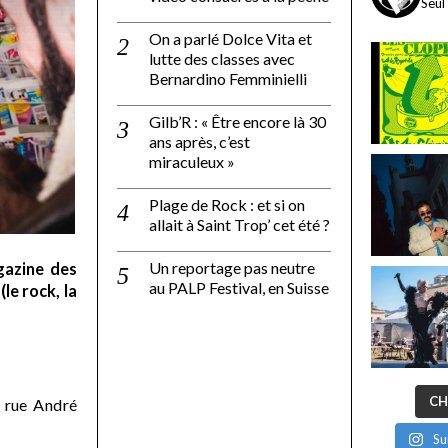
Seul
On a parlé Dolce Vita et
lutte des classes avec
Bernardino Femminielli
Gilb’R : « Être encore là 30
ans après, c’est
miraculeux »
Plage de Rock : et si on
allait à Saint Trop’ cet été ?
Un reportage pas neutre
gazine des
au PALP Festival, en Suisse
le rock, la
CH
 rue André
Su