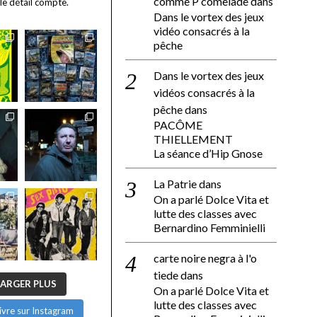
comme P comelade
dans
 le détail compte.
Dans le vortex des jeux
vidéo consacrés à la
pêche
Dans le vortex des jeux
vidéos consacrés à la
pêche
dans
PACÔME
THIELLEMENT
La séance d’Hip Gnose
La Patrie
dans
On a parlé Dolce Vita et
lutte des classes avec
Bernardino Femminielli
carte noire negra à l'o
tiede
dans
ARGER PLUS
On a parlé Dolce Vita et
lutte des classes avec
ivre sur Instagram