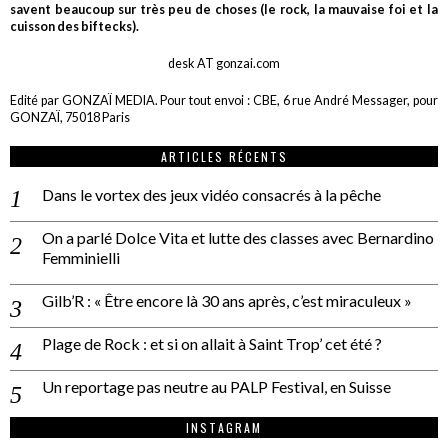
savent beaucoup sur très peu de choses (le rock, la mauvaise foi et la
cuisson des biftecks).
desk AT gonzai.com
Edité par GONZAÏ MEDIA. Pour tout envoi : CBE, 6 rue André Messager, pour
GONZAÏ, 75018 Paris
ARTICLES RÉCENTS
Dans le vortex des jeux vidéo consacrés à la pêche
On a parlé Dolce Vita et lutte des classes avec Bernardino
Femminielli
Gilb’R : « Être encore là 30 ans après, c’est miraculeux »
Plage de Rock : et si on allait à Saint Trop’ cet été ?
Un reportage pas neutre au PALP Festival, en Suisse
INSTAGRAM