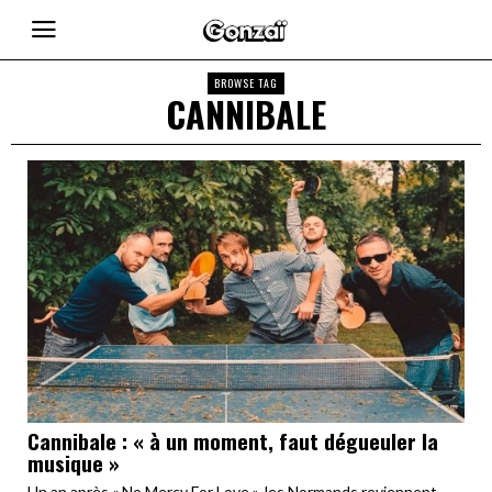
BROWSE TAG
CANNIBALE
Cannibale : « à un moment, faut dégueuler la
musique »
Un an après « No Mercy For Love », les Normands reviennent