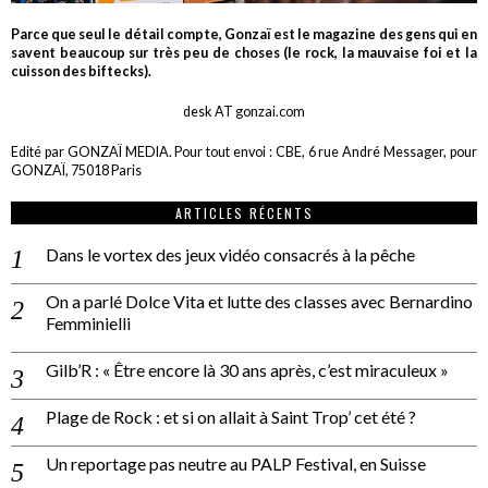
Parce que seul le détail compte, Gonzaï est le magazine des gens qui en
savent beaucoup sur très peu de choses (le rock, la mauvaise foi et la
cuisson des biftecks).
desk AT gonzai.com
Edité par GONZAÏ MEDIA. Pour tout envoi : CBE, 6 rue André Messager, pour
GONZAÏ, 75018 Paris
ARTICLES RÉCENTS
Dans le vortex des jeux vidéo consacrés à la pêche
On a parlé Dolce Vita et lutte des classes avec Bernardino
Femminielli
Gilb’R : « Être encore là 30 ans après, c’est miraculeux »
Plage de Rock : et si on allait à Saint Trop’ cet été ?
Un reportage pas neutre au PALP Festival, en Suisse