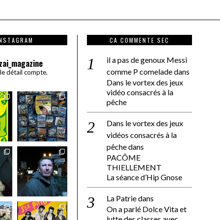
INSTAGRAM
CA COMMENTE SEC
il a pas de genoux Messi
zai_magazine
comme P comelade
dans
 le détail compte.
Dans le vortex des jeux
vidéo consacrés à la
pêche
Dans le vortex des jeux
vidéos consacrés à la
pêche
dans
PACÔME
THIELLEMENT
La séance d’Hip Gnose
La Patrie
dans
On a parlé Dolce Vita et
lutte des classes avec