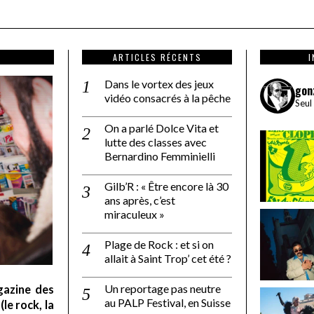
ARTICLES RÉCENTS
Dans le vortex des jeux
gon
vidéo consacrés à la pêche
Seul
On a parlé Dolce Vita et
lutte des classes avec
Bernardino Femminielli
Gilb’R : « Être encore là 30
ans après, c’est
miraculeux »
Plage de Rock : et si on
allait à Saint Trop’ cet été ?
Un reportage pas neutre
gazine des
au PALP Festival, en Suisse
le rock, la