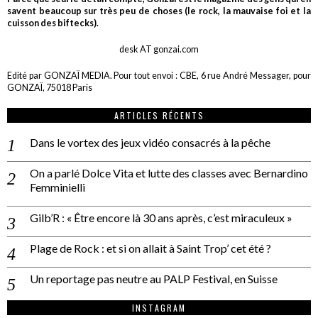
savent beaucoup sur très peu de choses (le rock, la mauvaise foi et la
cuisson des biftecks).
desk AT gonzai.com
Edité par GONZAÏ MEDIA. Pour tout envoi : CBE, 6 rue André Messager, pour
GONZAÏ, 75018 Paris
ARTICLES RÉCENTS
Dans le vortex des jeux vidéo consacrés à la pêche
On a parlé Dolce Vita et lutte des classes avec Bernardino
Femminielli
Gilb’R : « Être encore là 30 ans après, c’est miraculeux »
Plage de Rock : et si on allait à Saint Trop’ cet été ?
Un reportage pas neutre au PALP Festival, en Suisse
INSTAGRAM