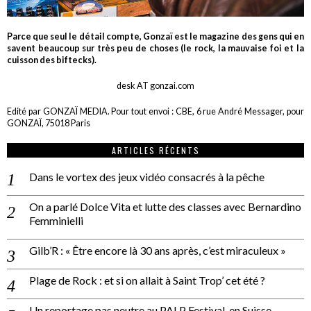
Parce que seul le détail compte, Gonzaï est le magazine des gens qui en
savent beaucoup sur très peu de choses (le rock, la mauvaise foi et la
cuisson des biftecks).
desk AT gonzai.com
Edité par GONZAÏ MEDIA. Pour tout envoi : CBE, 6 rue André Messager, pour
GONZAÏ, 75018 Paris
ARTICLES RÉCENTS
Dans le vortex des jeux vidéo consacrés à la pêche
On a parlé Dolce Vita et lutte des classes avec Bernardino
Femminielli
Gilb’R : « Être encore là 30 ans après, c’est miraculeux »
Plage de Rock : et si on allait à Saint Trop’ cet été ?
Un reportage pas neutre au PALP Festival, en Suisse