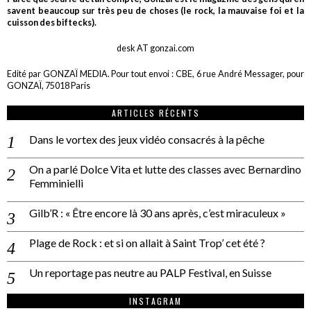
savent beaucoup sur très peu de choses (le rock, la mauvaise foi et la
cuisson des biftecks).
desk AT gonzai.com
Edité par GONZAÏ MEDIA. Pour tout envoi : CBE, 6 rue André Messager, pour
GONZAÏ, 75018 Paris
ARTICLES RÉCENTS
Dans le vortex des jeux vidéo consacrés à la pêche
On a parlé Dolce Vita et lutte des classes avec Bernardino
Femminielli
Gilb’R : « Être encore là 30 ans après, c’est miraculeux »
Plage de Rock : et si on allait à Saint Trop’ cet été ?
Un reportage pas neutre au PALP Festival, en Suisse
INSTAGRAM