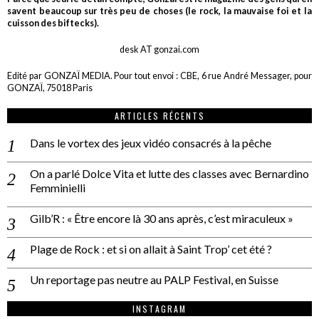
savent beaucoup sur très peu de choses (le rock, la mauvaise foi et la
cuisson des biftecks).
desk AT gonzai.com
Edité par GONZAÏ MEDIA. Pour tout envoi : CBE, 6 rue André Messager, pour
GONZAÏ, 75018 Paris
ARTICLES RÉCENTS
Dans le vortex des jeux vidéo consacrés à la pêche
On a parlé Dolce Vita et lutte des classes avec Bernardino
Femminielli
Gilb’R : « Être encore là 30 ans après, c’est miraculeux »
Plage de Rock : et si on allait à Saint Trop’ cet été ?
Un reportage pas neutre au PALP Festival, en Suisse
INSTAGRAM