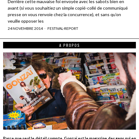
Derrière cette mauvaise foi envoyée avec les sabots bien en
avant (si vous souhaitiez un simple copié-collé de communiqué
presse on vous renvoie chez la concurrence), et sans qu’on
veuille opposer les
24 NOVEMBRE 2014
FESTIVAL
·
REPORT
A PROPOS
Parce que seul le détail compte, Gonzaï est le magazine des gens qui en