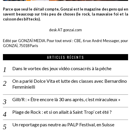
Parce que seul le détail compte, Gonzaï est le magazine des gens qui en
savent beaucoup sur très peu de choses (le rock, la mauvaise foi et la
cuisson des biftecks).
desk AT gonzai.com
Edité par GONZAÏ MEDIA. Pour tout envoi : CBE, 6 rue André Messager, pour
GONZAÏ, 75018 Paris
ARTICLES RÉCENTS
Dans le vortex des jeux vidéo consacrés à la pêche
On a parlé Dolce Vita et lutte des classes avec Bernardino
Femminielli
Gilb’R : « Être encore là 30 ans après, c’est miraculeux »
Plage de Rock : et si on allait à Saint Trop’ cet été ?
Un reportage pas neutre au PALP Festival, en Suisse