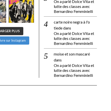
On a parlé Dolce Vita et
lutte des classes avec
Bernardino Femminielli
carte noire negra à l'o
tiede
dans
ARGER PLUS
On a parlé Dolce Vita et
lutte des classes avec
ivre sur Instagram
Bernardino Femminielli
moise et son mascaré
dans
On a parlé Dolce Vita et
lutte des classes avec
Bernardino Femminielli