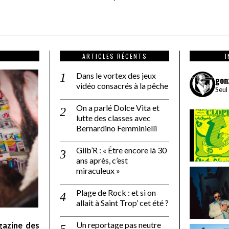
ARTICLES RÉCENTS
Dans le vortex des jeux
gon
vidéo consacrés à la pêche
Seul
On a parlé Dolce Vita et
lutte des classes avec
Bernardino Femminielli
Gilb’R : « Être encore là 30
ans après, c’est
miraculeux »
Plage de Rock : et si on
allait à Saint Trop’ cet été ?
Un reportage pas neutre
gazine des