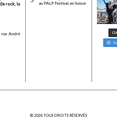
au PALP Festival, en Suisse
le rock, la
CH
 rue André
Su
©
2026
TOUS DROITS RÉSERVÉS