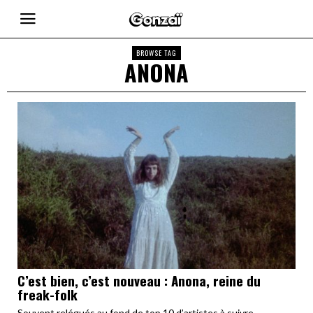
BROWSE TAG
ANONA
C’est bien, c’est nouveau : Anona, reine du
freak-folk
Souvent relégués au fond de top 10 d’artistes à suivre