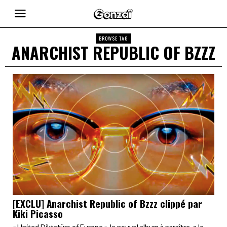
BROWSE TAG
ANARCHIST REPUBLIC OF BZZZ
[EXCLU] Anarchist Republic of Bzzz clippé par
Kiki Picasso
« United Diktatürs of Europe », le nouvel album à paraître, a le