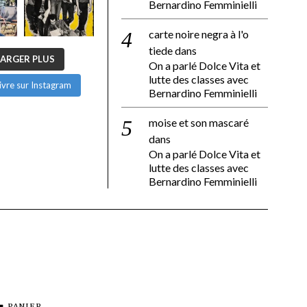
Bernardino Femminielli
carte noire negra à l'o
tiede
dans
ARGER PLUS
On a parlé Dolce Vita et
lutte des classes avec
ivre sur Instagram
Bernardino Femminielli
moise et son mascaré
dans
On a parlé Dolce Vita et
lutte des classes avec
Bernardino Femminielli
PANIER