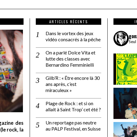
ARTICLES RÉCENTS
Dans le vortex des jeux
gon
vidéo consacrés à la pêche
Seul
On a parlé Dolce Vita et
lutte des classes avec
Bernardino Femminielli
Gilb’R : « Être encore là 30
ans après, c’est
miraculeux »
Plage de Rock : et si on
allait à Saint Trop’ cet été ?
Un reportage pas neutre
gazine des
au PALP Festival, en Suisse
le rock, la