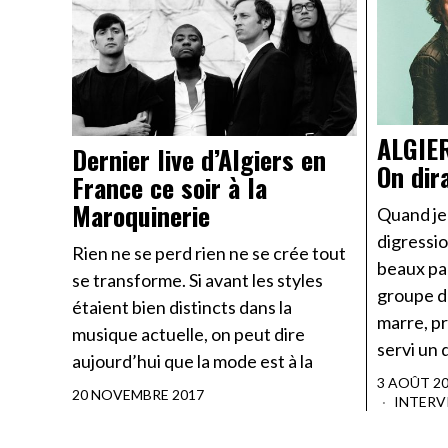
ALGIE
Dernier live d’Algiers en
On dir
France ce soir à la
Maroquinerie
Quand je
digressio
Rien ne se perd rien ne se crée tout
beaux par
se transforme. Si avant les styles
groupe d
étaient bien distincts dans la
marre, pr
musique actuelle, on peut dire
servi un 
aujourd’hui que la mode est à la
3 AOÛT 2
20 NOVEMBRE 2017
INTERV