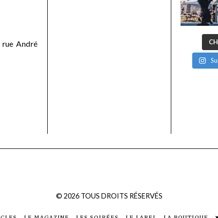
CH
 rue André
Su
©
2026
TOUS DROITS RÉSERVÉS
ICLES
LE MAGAZINE
LES SOIRÉES
LE LABEL
LA BOUTIQUE