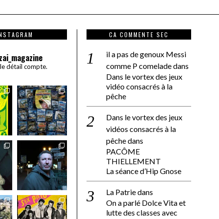
INSTAGRAM
CA COMMENTE SEC
il a pas de genoux Messi
zai_magazine
comme P comelade
dans
 le détail compte.
Dans le vortex des jeux
vidéo consacrés à la
pêche
Dans le vortex des jeux
vidéos consacrés à la
pêche
dans
PACÔME
THIELLEMENT
La séance d’Hip Gnose
La Patrie
dans
On a parlé Dolce Vita et
lutte des classes avec