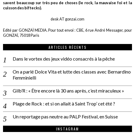
savent beaucoup sur très peu de choses (le rock, la mauvaise foi et la
cuisson des biftecks).
desk AT gonzai.com
Edité par GONZAÏ MEDIA. Pour tout envoi : CBE, 6 rue André Messager, pour
GONZAÏ, 75018 Paris
ARTICLES RÉCENTS
Dans le vortex des jeux vidéo consacrés à la pêche
On a parlé Dolce Vita et lutte des classes avec Bernardino
Femminielli
Gilb’R : « Être encore là 30 ans après, c’est miraculeux »
Plage de Rock : et si on allait à Saint Trop’ cet été ?
Un reportage pas neutre au PALP Festival, en Suisse
INSTAGRAM