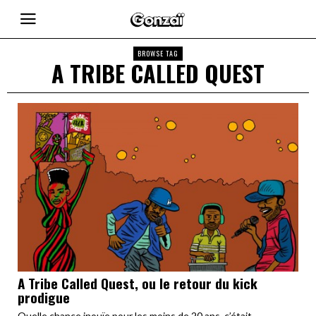
BROWSE TAG
A TRIBE CALLED QUEST
A Tribe Called Quest, ou le retour du kick
prodigue
Quelle chance inouïe pour les moins de 20 ans, c’était