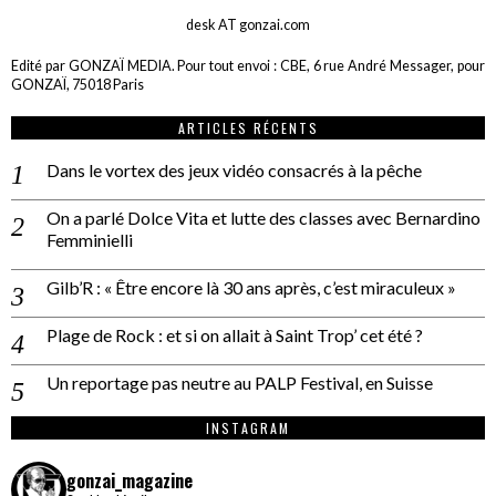
desk AT gonzai.com
Edité par GONZAÏ MEDIA. Pour tout envoi : CBE, 6 rue André Messager, pour
GONZAÏ, 75018 Paris
ARTICLES RÉCENTS
Dans le vortex des jeux vidéo consacrés à la pêche
On a parlé Dolce Vita et lutte des classes avec Bernardino
Femminielli
Gilb’R : « Être encore là 30 ans après, c’est miraculeux »
Plage de Rock : et si on allait à Saint Trop’ cet été ?
Un reportage pas neutre au PALP Festival, en Suisse
INSTAGRAM
gonzai_magazine