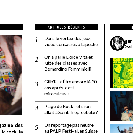
ARTICLES RÉCENTS
Dans le vortex des jeux
gon
vidéo consacrés à la pêche
Seul
On a parlé Dolce Vita et
lutte des classes avec
Bernardino Femminielli
Gilb’R : « Être encore là 30
ans après, c’est
miraculeux »
Plage de Rock : et si on
allait à Saint Trop’ cet été ?
Un reportage pas neutre
gazine des
au PALP Festival, en Suisse
le rock, la