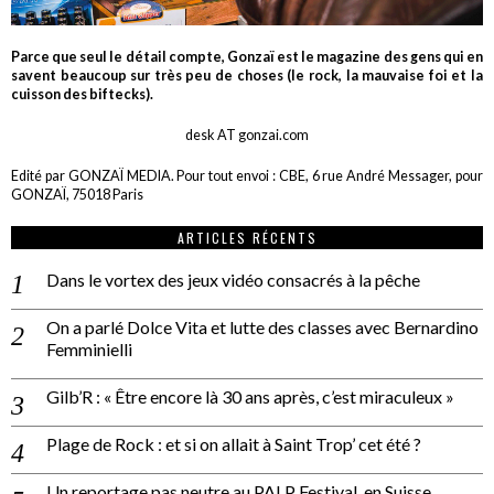
Parce que seul le détail compte, Gonzaï est le magazine des gens qui en
savent beaucoup sur très peu de choses (le rock, la mauvaise foi et la
cuisson des biftecks).
desk AT gonzai.com
Edité par GONZAÏ MEDIA. Pour tout envoi : CBE, 6 rue André Messager, pour
GONZAÏ, 75018 Paris
ARTICLES RÉCENTS
Dans le vortex des jeux vidéo consacrés à la pêche
On a parlé Dolce Vita et lutte des classes avec Bernardino
Femminielli
Gilb’R : « Être encore là 30 ans après, c’est miraculeux »
Plage de Rock : et si on allait à Saint Trop’ cet été ?
Un reportage pas neutre au PALP Festival, en Suisse