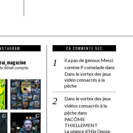
INSTAGRAM
CA COMMENTE SEC
il a pas de genoux Messi
zai_magazine
comme P comelade
dans
 le détail compte.
Dans le vortex des jeux
vidéo consacrés à la
pêche
Dans le vortex des jeux
vidéos consacrés à la
pêche
dans
PACÔME
THIELLEMENT
La séance d’Hip Gnose