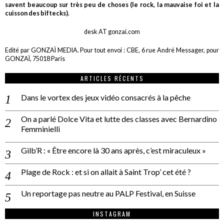
savent beaucoup sur très peu de choses (le rock, la mauvaise foi et la
cuisson des biftecks).
desk AT gonzai.com
Edité par GONZAÏ MEDIA. Pour tout envoi : CBE, 6 rue André Messager, pour
GONZAÏ, 75018 Paris
ARTICLES RÉCENTS
Dans le vortex des jeux vidéo consacrés à la pêche
On a parlé Dolce Vita et lutte des classes avec Bernardino
Femminielli
Gilb’R : « Être encore là 30 ans après, c’est miraculeux »
Plage de Rock : et si on allait à Saint Trop’ cet été ?
Un reportage pas neutre au PALP Festival, en Suisse
INSTAGRAM