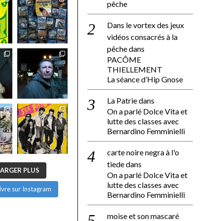
pêche
Dans le vortex des jeux
vidéos consacrés à la
pêche
dans
PACÔME
THIELLEMENT
La séance d’Hip Gnose
La Patrie
dans
On a parlé Dolce Vita et
lutte des classes avec
Bernardino Femminielli
carte noire negra à l'o
tiede
dans
ARGER PLUS
On a parlé Dolce Vita et
lutte des classes avec
ivre sur Instagram
Bernardino Femminielli
moise et son mascaré