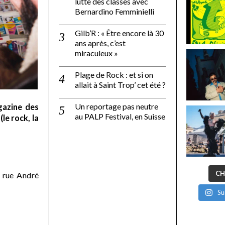
lutte des classes avec
Bernardino Femminielli
Gilb’R : « Être encore là 30
ans après, c’est
miraculeux »
Plage de Rock : et si on
allait à Saint Trop’ cet été ?
Un reportage pas neutre
gazine des
au PALP Festival, en Suisse
le rock, la
CH
 rue André
Su