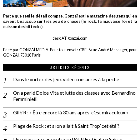
Parce que seul le détail compte, Gonzaï est le magazine des gens qui en
savent beaucoup sur très peu de choses (le rock, la mauvaise foi et la
cuisson des biftecks).
desk AT gonzai.com
Edité par GONZAÏ MEDIA. Pour tout envoi : CBE, 6 rue André Messager, pour
GONZAÏ, 75018 Paris
ARTICLES RÉCENTS
Dans le vortex des jeux vidéo consacrés à la pêche
On a parlé Dolce Vita et lutte des classes avec Bernardino
Femminielli
Gilb’R : « Être encore là 30 ans après, c’est miraculeux »
Plage de Rock : et si on allait à Saint Trop’ cet été ?
Un reportage pas neutre au PALP Festival, en Suisse