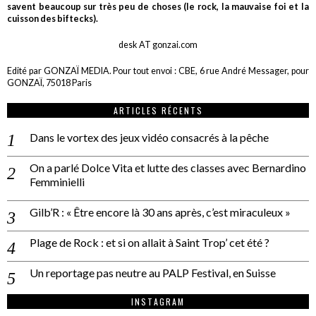
savent beaucoup sur très peu de choses (le rock, la mauvaise foi et la
cuisson des biftecks).
desk AT gonzai.com
Edité par GONZAÏ MEDIA. Pour tout envoi : CBE, 6 rue André Messager, pour
GONZAÏ, 75018 Paris
ARTICLES RÉCENTS
Dans le vortex des jeux vidéo consacrés à la pêche
On a parlé Dolce Vita et lutte des classes avec Bernardino
Femminielli
Gilb’R : « Être encore là 30 ans après, c’est miraculeux »
Plage de Rock : et si on allait à Saint Trop’ cet été ?
Un reportage pas neutre au PALP Festival, en Suisse
INSTAGRAM