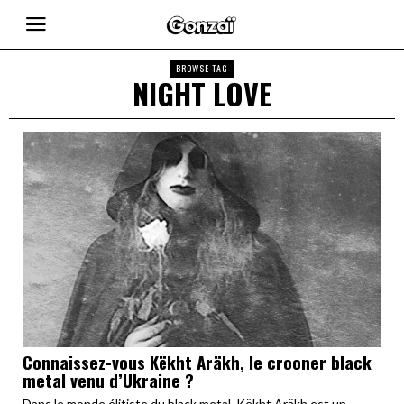
BROWSE TAG
NIGHT LOVE
Connaissez-vous Këkht Aräkh, le crooner black
metal venu d’Ukraine ?
Dans le monde élitiste du black metal, Këkht Aräkh est un