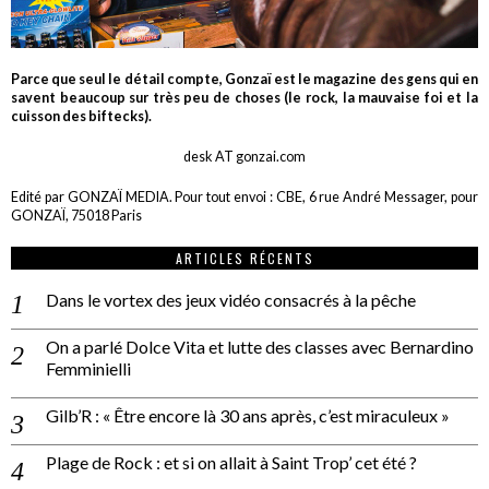
Parce que seul le détail compte, Gonzaï est le magazine des gens qui en
savent beaucoup sur très peu de choses (le rock, la mauvaise foi et la
cuisson des biftecks).
desk AT gonzai.com
Edité par GONZAÏ MEDIA. Pour tout envoi : CBE, 6 rue André Messager, pour
GONZAÏ, 75018 Paris
ARTICLES RÉCENTS
Dans le vortex des jeux vidéo consacrés à la pêche
On a parlé Dolce Vita et lutte des classes avec Bernardino
Femminielli
Gilb’R : « Être encore là 30 ans après, c’est miraculeux »
Plage de Rock : et si on allait à Saint Trop’ cet été ?