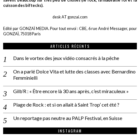
savent beaucoup sur très peu de choses (le rock, la mauvaise foi et la
cuisson des biftecks).
desk AT gonzai.com
Edité par GONZAÏ MEDIA. Pour tout envoi : CBE, 6 rue André Messager, pour
GONZAÏ, 75018 Paris
ARTICLES RÉCENTS
Dans le vortex des jeux vidéo consacrés à la pêche
On a parlé Dolce Vita et lutte des classes avec Bernardino
Femminielli
Gilb’R : « Être encore là 30 ans après, c’est miraculeux »
Plage de Rock : et si on allait à Saint Trop’ cet été ?
Un reportage pas neutre au PALP Festival, en Suisse
INSTAGRAM