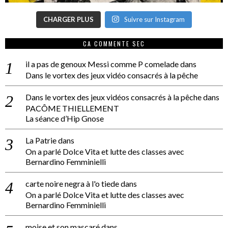
CHARGER PLUS
Suivre sur Instagram
CA COMMENTE SEC
il a pas de genoux Messi comme P comelade
dans
Dans le vortex des jeux vidéo consacrés à la pêche
Dans le vortex des jeux vidéos consacrés à la pêche
dans
PACÔME THIELLEMENT
La séance d’Hip Gnose
La Patrie
dans
On a parlé Dolce Vita et lutte des classes avec
Bernardino Femminielli
carte noire negra à l'o tiede
dans
On a parlé Dolce Vita et lutte des classes avec
Bernardino Femminielli
moise et son mascaré
dans