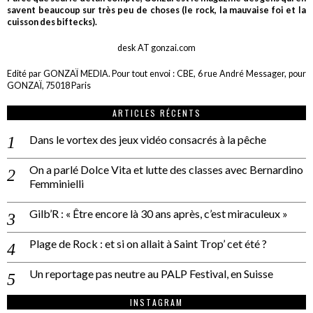
savent beaucoup sur très peu de choses (le rock, la mauvaise foi et la
cuisson des biftecks).
desk AT gonzai.com
Edité par GONZAÏ MEDIA. Pour tout envoi : CBE, 6 rue André Messager, pour
GONZAÏ, 75018 Paris
ARTICLES RÉCENTS
Dans le vortex des jeux vidéo consacrés à la pêche
On a parlé Dolce Vita et lutte des classes avec Bernardino
Femminielli
Gilb’R : « Être encore là 30 ans après, c’est miraculeux »
Plage de Rock : et si on allait à Saint Trop’ cet été ?
Un reportage pas neutre au PALP Festival, en Suisse
INSTAGRAM