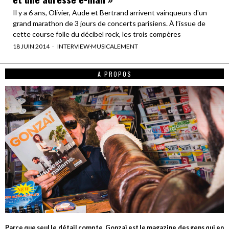
Il y a 6 ans, Olivier, Aude et Bertrand arrivent vainqueurs d'un
grand marathon de 3 jours de concerts parisiens. À l’issue de
cette course folle du décibel rock, les trois compères
18 JUIN 2014
INTERVIEW
·
MUSICALEMENT
A PROPOS
Parce que seul le détail compte, Gonzaï est le magazine des gens qui en