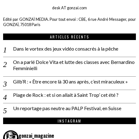
desk AT gonzai.com
Edité par GONZAÏ MEDIA. Pour tout envoi : CBE, 6 rue André Messager, pour
GONZAÏ, 75018 Paris
ARTICLES RÉCENTS
Dans le vortex des jeux vidéo consacrés à la pêche
On a parlé Dolce Vita et lutte des classes avec Bernardino
Femminielli
Gilb’R : « Être encore là 30 ans après, c’est miraculeux »
Plage de Rock : et si on allait à Saint Trop’ cet été ?
Un reportage pas neutre au PALP Festival, en Suisse
INSTAGRAM
gonzai_magazine