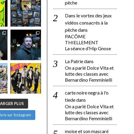
pêche
Dans le vortex des jeux
vidéos consacrés à la
pêche
dans
PACÔME
THIELLEMENT
La séance d’Hip Gnose
La Patrie
dans
On a parlé Dolce Vita et
lutte des classes avec
Bernardino Femminielli
carte noire negra à l'o
tiede
dans
ARGER PLUS
On a parlé Dolce Vita et
lutte des classes avec
ivre sur Instagram
Bernardino Femminielli
moise et son mascaré