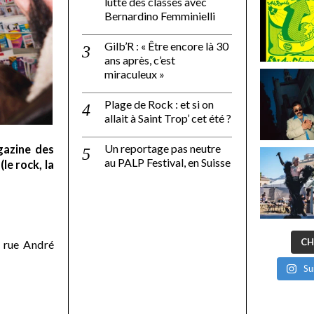
lutte des classes avec
Bernardino Femminielli
Gilb’R : « Être encore là 30
ans après, c’est
miraculeux »
Plage de Rock : et si on
allait à Saint Trop’ cet été ?
Un reportage pas neutre
gazine des
au PALP Festival, en Suisse
le rock, la
CH
 rue André
Su