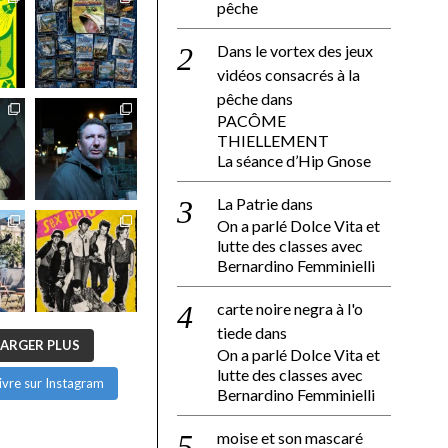
pêche
Dans le vortex des jeux
vidéos consacrés à la
pêche
dans
PACÔME
THIELLEMENT
La séance d’Hip Gnose
La Patrie
dans
On a parlé Dolce Vita et
lutte des classes avec
Bernardino Femminielli
carte noire negra à l'o
tiede
dans
ARGER PLUS
On a parlé Dolce Vita et
lutte des classes avec
ivre sur Instagram
Bernardino Femminielli
moise et son mascaré