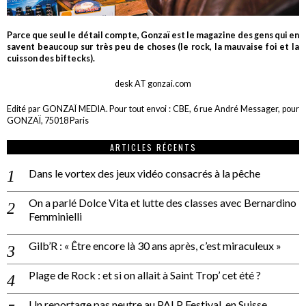
Parce que seul le détail compte, Gonzaï est le magazine des gens qui en
savent beaucoup sur très peu de choses (le rock, la mauvaise foi et la
cuisson des biftecks).
desk AT gonzai.com
Edité par GONZAÏ MEDIA. Pour tout envoi : CBE, 6 rue André Messager, pour
GONZAÏ, 75018 Paris
ARTICLES RÉCENTS
Dans le vortex des jeux vidéo consacrés à la pêche
On a parlé Dolce Vita et lutte des classes avec Bernardino
Femminielli
Gilb’R : « Être encore là 30 ans après, c’est miraculeux »
Plage de Rock : et si on allait à Saint Trop’ cet été ?
Un reportage pas neutre au PALP Festival, en Suisse