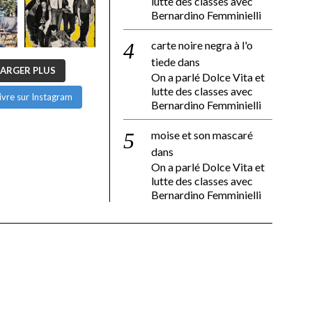
lutte des classes avec
Bernardino Femminielli
carte noire negra à l'o
tiede
dans
ARGER PLUS
On a parlé Dolce Vita et
lutte des classes avec
ivre sur Instagram
Bernardino Femminielli
moise et son mascaré
dans
On a parlé Dolce Vita et
lutte des classes avec
Bernardino Femminielli