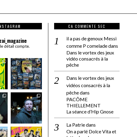
INSTAGRAM
CA COMMENTE SEC
il a pas de genoux Messi
zai_magazine
comme P comelade
dans
 le détail compte.
Dans le vortex des jeux
vidéo consacrés à la
pêche
Dans le vortex des jeux
vidéos consacrés à la
pêche
dans
PACÔME
THIELLEMENT
La séance d’Hip Gnose
La Patrie
dans
On a parlé Dolce Vita et