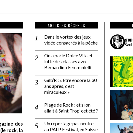
ARTICLES RÉCENTS
Dans le vortex des jeux
gon
vidéo consacrés à la pêche
Seul
On a parlé Dolce Vita et
lutte des classes avec
Bernardino Femminielli
Gilb’R : « Être encore là 30
ans après, c’est
miraculeux »
Plage de Rock : et si on
allait à Saint Trop’ cet été ?
Un reportage pas neutre
gazine des
au PALP Festival, en Suisse
le rock, la