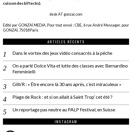
cuisson des biftecks).
desk AT gonzai.com
Edité par GONZAÏ MEDIA. Pour tout envoi : CBE, 6 rue André Messager, pour
GONZAÏ, 75018 Paris
ARTICLES RÉCENTS
Dans le vortex des jeux vidéo consacrés à la pêche
On a parlé Dolce Vita et lutte des classes avec Bernardino
Femminielli
Gilb’R : « Être encore là 30 ans après, c’est miraculeux »
Plage de Rock : et si on allait à Saint Trop’ cet été ?
Un reportage pas neutre au PALP Festival, en Suisse
INSTAGRAM