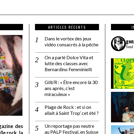
ARTICLES RÉCENTS
Dans le vortex des jeux
gon
vidéo consacrés à la pêche
Seul
On a parlé Dolce Vita et
lutte des classes avec
Bernardino Femminielli
Gilb’R : « Être encore là 30
ans après, c’est
miraculeux »
Plage de Rock : et si on
allait à Saint Trop’ cet été ?
Un reportage pas neutre
gazine des
au PALP Festival, en Suisse
le rock, la