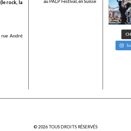
au PALP Festival, en Suisse
le rock, la
CH
 rue André
Su
©
2026
TOUS DROITS RÉSERVÉS