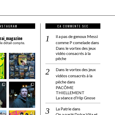
INSTAGRAM
CA COMMENTE SEC
il a pas de genoux Messi
zai_magazine
comme P comelade
dans
 le détail compte.
Dans le vortex des jeux
vidéo consacrés à la
pêche
Dans le vortex des jeux
vidéos consacrés à la
pêche
dans
PACÔME
THIELLEMENT
La séance d’Hip Gnose
La Patrie
dans
On a parlé Dolce Vita et