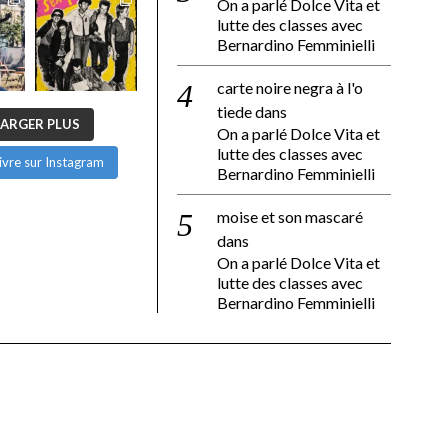
On a parlé Dolce Vita et
lutte des classes avec
Bernardino Femminielli
carte noire negra à l'o
tiede
dans
ARGER PLUS
On a parlé Dolce Vita et
lutte des classes avec
ivre sur Instagram
Bernardino Femminielli
moise et son mascaré
dans
On a parlé Dolce Vita et
lutte des classes avec
Bernardino Femminielli