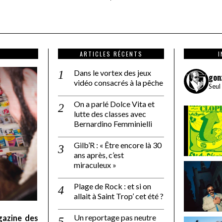
ARTICLES RÉCENTS
Dans le vortex des jeux
gon
vidéo consacrés à la pêche
Seul
On a parlé Dolce Vita et
lutte des classes avec
Bernardino Femminielli
Gilb’R : « Être encore là 30
ans après, c’est
miraculeux »
Plage de Rock : et si on
allait à Saint Trop’ cet été ?
Un reportage pas neutre
gazine des