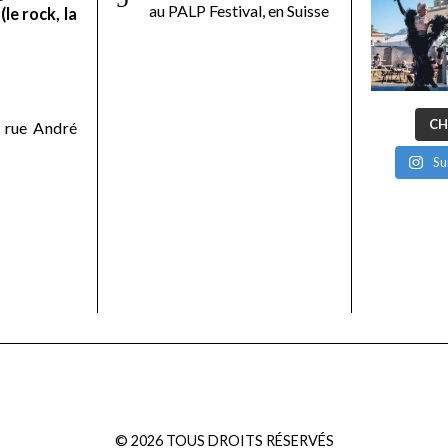
au PALP Festival, en Suisse
le rock, la
CH
 rue André
Su
©
2026
TOUS DROITS RÉSERVÉS