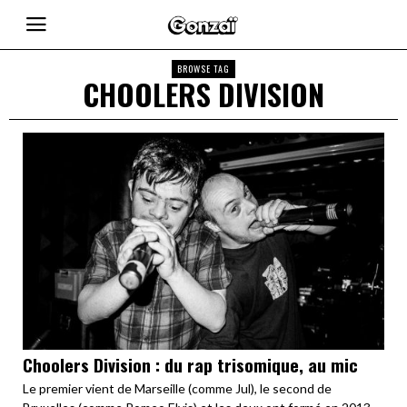
BROWSE TAG
CHOOLERS DIVISION
Choolers Division : du rap trisomique, au mic
Le premier vient de Marseille (comme Jul), le second de