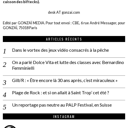
cuisson des biftecks).
desk AT gonzai.com
Edité par GONZAÏ MEDIA. Pour tout envoi : CBE, 6 rue André Messager, pour
GONZAÏ, 75018 Paris
ARTICLES RÉCENTS
Dans le vortex des jeux vidéo consacrés à la pêche
On a parlé Dolce Vita et lutte des classes avec Bernardino
Femminielli
Gilb’R : « Être encore là 30 ans après, c’est miraculeux »
Plage de Rock : et si on allait à Saint Trop’ cet été ?
Un reportage pas neutre au PALP Festival, en Suisse
INSTAGRAM