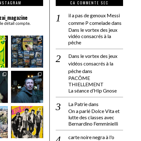
INSTAGRAM
CA COMMENTE SEC
il a pas de genoux Messi
zai_magazine
comme P comelade
dans
 le détail compte.
Dans le vortex des jeux
vidéo consacrés à la
pêche
Dans le vortex des jeux
vidéos consacrés à la
pêche
dans
PACÔME
THIELLEMENT
La séance d’Hip Gnose
La Patrie
dans
On a parlé Dolce Vita et
lutte des classes avec
Bernardino Femminielli
carte noire negra à l'o