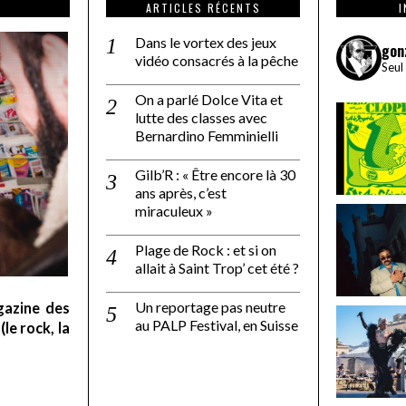
ARTICLES RÉCENTS
Dans le vortex des jeux
gon
vidéo consacrés à la pêche
Seul
On a parlé Dolce Vita et
lutte des classes avec
Bernardino Femminielli
Gilb’R : « Être encore là 30
ans après, c’est
miraculeux »
Plage de Rock : et si on
allait à Saint Trop’ cet été ?
Un reportage pas neutre
gazine des
au PALP Festival, en Suisse
le rock, la