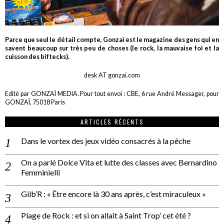
Parce que seul le détail compte, Gonzaï est le magazine des gens qui en
savent beaucoup sur très peu de choses (le rock, la mauvaise foi et la
cuisson des biftecks).
desk AT gonzai.com
Edité par GONZAÏ MEDIA. Pour tout envoi : CBE, 6 rue André Messager, pour
GONZAÏ, 75018 Paris
ARTICLES RÉCENTS
Dans le vortex des jeux vidéo consacrés à la pêche
On a parlé Dolce Vita et lutte des classes avec Bernardino
Femminielli
Gilb’R : « Être encore là 30 ans après, c’est miraculeux »
Plage de Rock : et si on allait à Saint Trop’ cet été ?