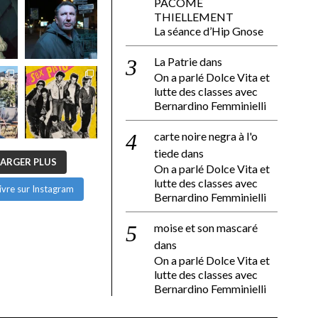
PACÔME
THIELLEMENT
La séance d’Hip Gnose
La Patrie
dans
On a parlé Dolce Vita et
lutte des classes avec
Bernardino Femminielli
carte noire negra à l'o
tiede
dans
ARGER PLUS
On a parlé Dolce Vita et
lutte des classes avec
ivre sur Instagram
Bernardino Femminielli
moise et son mascaré
dans
On a parlé Dolce Vita et
lutte des classes avec
Bernardino Femminielli