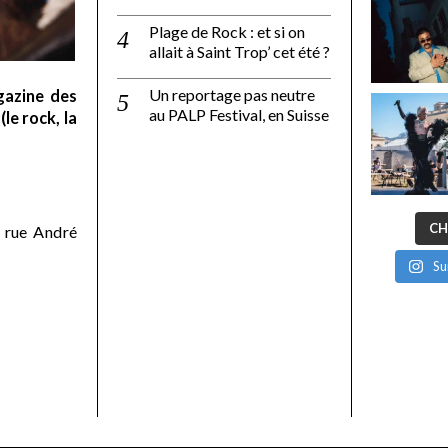
Plage de Rock : et si on
allait à Saint Trop’ cet été ?
Un reportage pas neutre
gazine des
au PALP Festival, en Suisse
le rock, la
CH
 rue André
Su