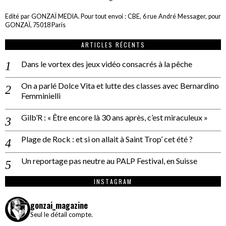
Edité par GONZAÏ MEDIA. Pour tout envoi : CBE, 6 rue André Messager, pour
GONZAÏ, 75018 Paris
ARTICLES RÉCENTS
Dans le vortex des jeux vidéo consacrés à la pêche
On a parlé Dolce Vita et lutte des classes avec Bernardino
Femminielli
Gilb’R : « Être encore là 30 ans après, c’est miraculeux »
Plage de Rock : et si on allait à Saint Trop’ cet été ?
Un reportage pas neutre au PALP Festival, en Suisse
INSTAGRAM
gonzai_magazine
Seul le détail compte.