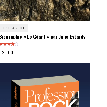
LIRE LA SUITE
Biographie « Le Géant » par Julie Estardy
Note
€
25.00
3.80
sur 5