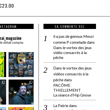
Note
€
23.00
4.00
sur 5
INSTAGRAM
CA COMMENTE SEC
il a pas de genoux Messi
zai_magazine
comme P comelade
dans
 le détail compte.
Dans le vortex des jeux
vidéo consacrés à la
pêche
Dans le vortex des jeux
vidéos consacrés à la
pêche
dans
PACÔME
THIELLEMENT
La séance d’Hip Gnose
La Patrie
dans