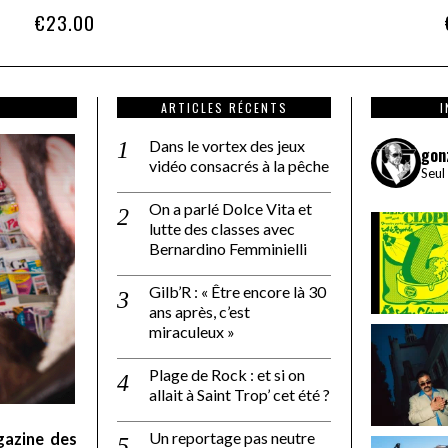
Note
€
23.00
3.00
sur 5
ARTICLES RÉCENTS
Dans le vortex des jeux
gon
vidéo consacrés à la pêche
Seul
On a parlé Dolce Vita et
lutte des classes avec
Bernardino Femminielli
Gilb’R : « Être encore là 30
ans après, c’est
miraculeux »
Plage de Rock : et si on
allait à Saint Trop’ cet été ?
Un reportage pas neutre
gazine des