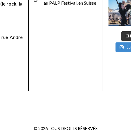
au PALP Festival, en Suisse
le rock, la
CH
 rue André
Su
©
2026
TOUS DROITS RÉSERVÉS