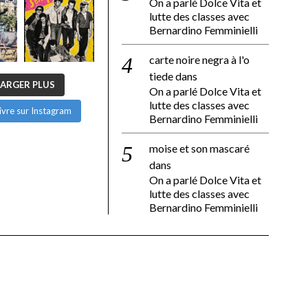
On a parlé Dolce Vita et
lutte des classes avec
Bernardino Femminielli
carte noire negra à l'o
tiede
dans
ARGER PLUS
On a parlé Dolce Vita et
lutte des classes avec
ivre sur Instagram
Bernardino Femminielli
moise et son mascaré
dans
On a parlé Dolce Vita et
lutte des classes avec
Bernardino Femminielli