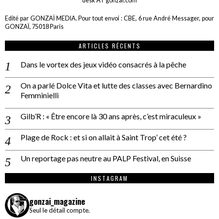
desk AT gonzai.com
Edité par GONZAÏ MEDIA. Pour tout envoi : CBE, 6 rue André Messager, pour
GONZAÏ, 75018 Paris
ARTICLES RÉCENTS
Dans le vortex des jeux vidéo consacrés à la pêche
On a parlé Dolce Vita et lutte des classes avec Bernardino
Femminielli
Gilb’R : « Être encore là 30 ans après, c’est miraculeux »
Plage de Rock : et si on allait à Saint Trop’ cet été ?
Un reportage pas neutre au PALP Festival, en Suisse
INSTAGRAM
gonzai_magazine
Seul le détail compte.